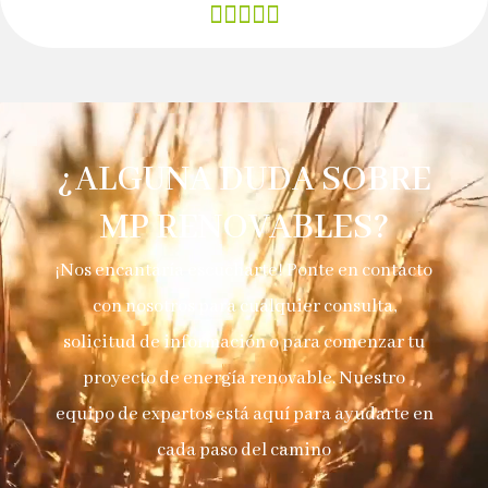





¿ALGUNA DUDA SOBRE
MP RENOVABLES?
¡Nos encantaría escucharte! Ponte en contacto
con nosotros para cualquier consulta,
solicitud de información o para comenzar tu
proyecto de energía renovable. Nuestro
equipo de expertos está aquí para ayudarte en
cada paso del camino