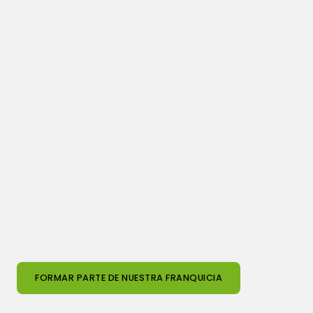
EXPERTOS EN
ENERGÍAS
RENOVABLES
Nuestra facturación ha aumentado de forma
consistente año tras año, gracias a la experiencia
adquirida tanto en la captación de cliente como en la
ejecución eficiente de los proyectos
FORMAR PARTE DE NUESTRA FRANQUICIA