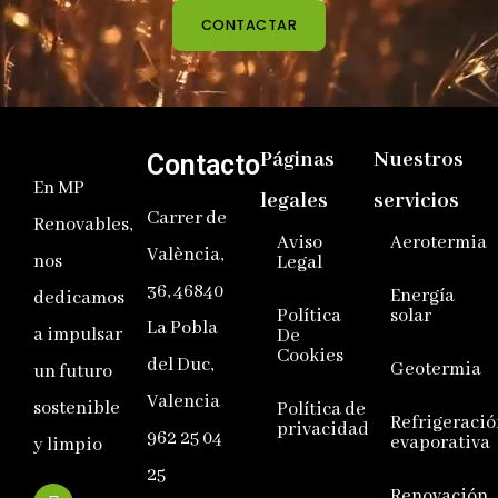
CONTACTAR
Páginas
Nuestros
Contacto
En MP
legales
servicios
Carrer de
Renovables,
Aviso
Aerotermia
València,
nos
Legal
36, 46840
Energía
dedicamos
Política
solar
La Pobla
a impulsar
De
Cookies
del Duc,
Geotermia
un futuro
Valencia
sostenible
Política de
Refrigeració
privacidad
962 25 04
evaporativa
y limpio
25
Renovación